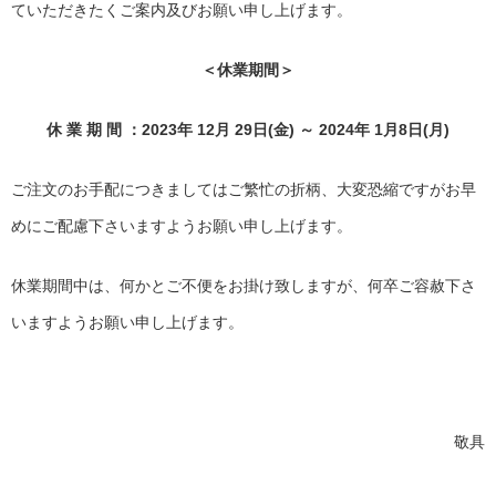
ていただきたくご案内及びお願い申し上げます。
＜休業期間＞
休
業
期
間
：
2023
年
12
月
29
日
(
金
)
～
2024
年
1
月
8
日
(
月
)
ご注文のお手配につきましてはご繁忙の折柄、大変恐縮ですがお早
めにご配慮下さいますようお願い申し上げます。
休業期間中は、何かとご不便をお掛け致しますが、何卒ご容赦下さ
いますようお願い申し上げます。
敬具