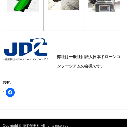
弊社は一般社団法人日本ドローンコ
ンソーシアムの会員です。
共有:
Facebook
で
共
有
す
る
に
は
ク
リ
Copyright ©
草野測器社
All rights reserved.