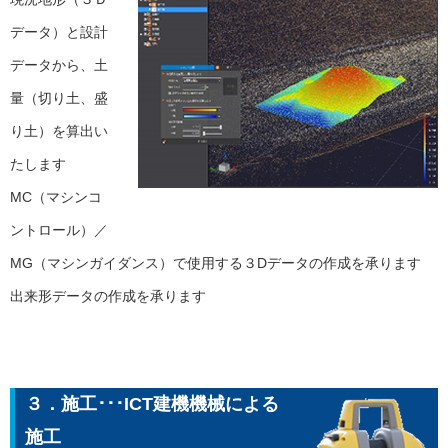
データ）と設計
データから、土
量（切り土、盛
り土）を算出い
たします
MC（マシンコ
ントロール）／
MG（マシンガイダンス）で使用する３Dデータの作成を承ります
出来形データの作成を承ります
３．施工･･･ICT建機機械による
施工