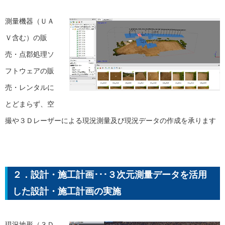
測量機器（ＵＡ
Ｖ含む）の販
売・点郡処理ソ
フトウェアの販
売・レンタルに
とどまらず、空
撮や３Ｄレーザーによる現況測量及び現況データの作成を承ります
２．設計・施工計画･･･３次元測量データを活用
した設計・施工計画の実施
現況地形（３Ｄ