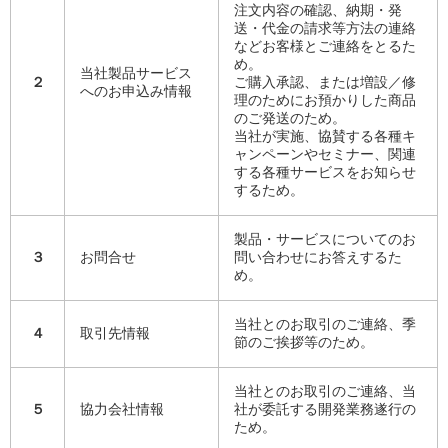
注文内容の確認、納期・発
送・代金の請求等方法の連絡
などお客様とご連絡をとるた
め。
当社製品サービス
２
ご購入承認、または増設／修
へのお申込み情報
理のためにお預かりした商品
のご発送のため。
当社が実施、協賛する各種キ
ャンペーンやセミナー、関連
する各種サービスをお知らせ
するため。
製品・サービスについてのお
３
お問合せ
問い合わせにお答えするた
め。
当社とのお取引のご連絡、季
４
取引先情報
節のご挨拶等のため。
当社とのお取引のご連絡、当
５
協力会社情報
社が委託する開発業務遂行の
ため。