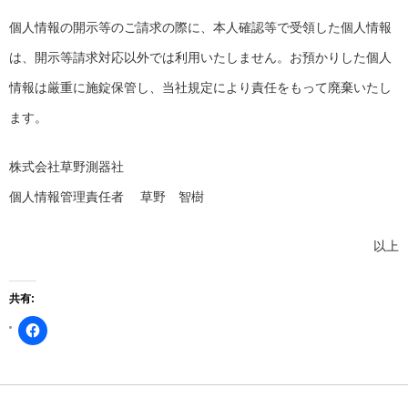
個人情報の開示等のご請求の際に、本人確認等で受領した個人情報
は、開示等請求対応以外では利用いたしません。お預かりした個人
情報は厳重に施錠保管し、当社規定により責任をもって廃棄いたし
ます。
株式会社草野測器社
個人情報管理責任者 草野 智樹
以上
共有:
Facebook
で
共
有
す
る
に