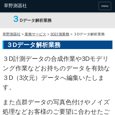
menu
３
Dデータ解析業務
草野測器社
>
業務サービス
>
3D計測業務
>
３Dデータ解析業務
３Dデータ解析業務
３D計測データの合成作業や3Dモデリ
ング作業などお持ちのデータを有効な
３D（3次元）データ
へ編集いたしま
す。
また点群データの写真色付けやノイズ
処理などお客様のご要望に合わせた
ご