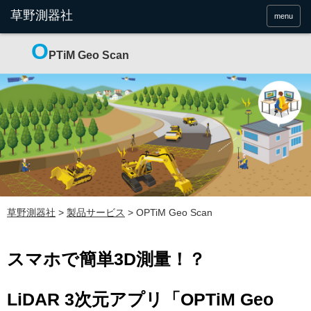
menu
O
PTiM Geo Scan
草野測器社
>
製品サービス
>
OPTiM Geo Scan
スマホで簡単3D測量！？
LiDAR 3次元アプリ「OPTiM Geo