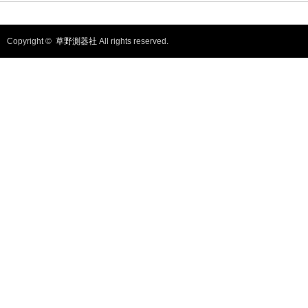
る
に
は
ク
リ
Copyright ©
草野測器社
All rights reserved.
ッ
ク
し
て
く
だ
さ
い
(新
し
い
ウ
ィ
ン
ド
ウ
で
開
き
ま
す)