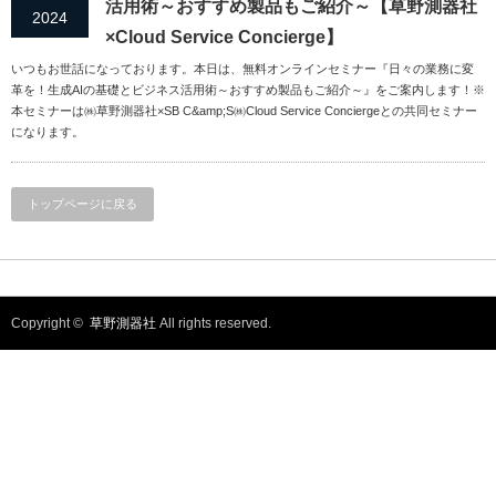
活用術～おすすめ製品もご紹介～【草野測器社
2024
×Cloud Service Concierge】
いつもお世話になっております。本日は、無料オンラインセミナー『日々の業務に変
革を！生成AIの基礎とビジネス活用術～おすすめ製品もご紹介～』をご案内します！※
本セミナーは㈱草野測器社×SB C&amp;S㈱Cloud Service Conciergeとの共同セミナー
になります。
トップページに戻る
Copyright ©
草野測器社
All rights reserved.