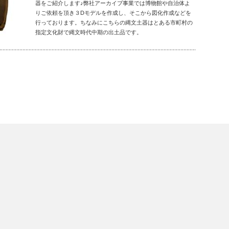
器をご紹介します♪弊社アーカイブ事業では博物館や自治体よ
りご依頼を頂き３Dモデルを作成し、そこから図化作成などを
行っております。ちなみにこちらの縄文土器はとある市町村の
指定文化財で縄文時代中期の出土品です。