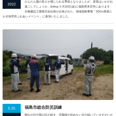
だんだん陽の長さが感じられる季節となりましたが、皆様はいかがお
2022
過ごしでしょうか。&nbsp;５月20日(金)に福島県本宮市にあります、
石橋建設工業株式会社様が企画された、地域貢献事業「SDGs推進た
かぎ保育所ふれあいイベント」に参加いたしました。
福島市総合防災訓練
5.25
晴れの日や雨の日が続き、空模様が読めない日が続いていますがいか