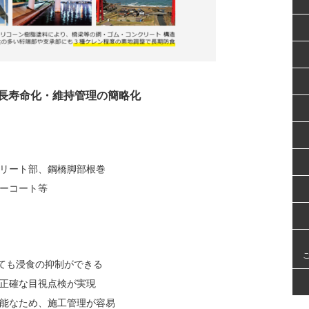
【
化・維持管理の簡略化
リート部、鋼橋脚部根巻
ーコート等
しても浸食の抑制ができる
正確な目視点検が実現
能なため、施工管理が容易