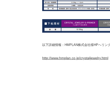
以下詳細情報：HMPLAN株式会社様HPへリン
http://www.hmplan.co.jp/crystaljewelry.html