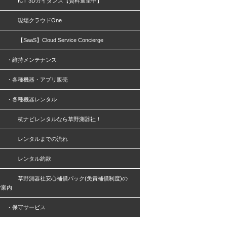
ICT 3Dガイダンス【資料進呈中】
現場クラウドOne
SaaS】Cloud Service Concierge
・維持メンテナンス
・各種機器・アプリ販売
・各種機器レンタル
杭ナビレンタルなら草野測器社！
レンタルまでの流れ
レンタル約款
草野測器社安心補償パック(免責補償制度)の
ご案内
・保守サービス