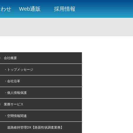
合わせ
Web通販
採用情報
〇 会社概要
・トップメッセージ
・会社沿革
・個人情報保護
〇 業務サービス
・空間情報関連
道路維持管理DX【路面性状調査業務】