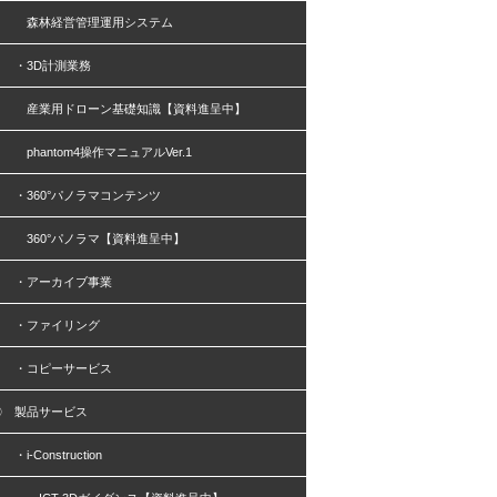
森林経営管理運用システム
・3D計測業務
産業用ドローン基礎知識【資料進呈中】
phantom4操作マニュアルVer.1
・360°パノラマコンテンツ
360°パノラマ【資料進呈中】
・アーカイブ事業
・ファイリング
・コピーサービス
〇 製品サービス
i-Construction