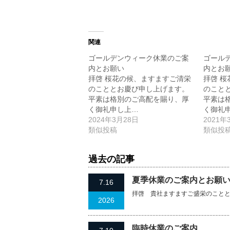
関連
ゴールデンウィーク休業のご案
ゴール
内とお願い
内とお願
拝啓 桜花の候、ますますご清栄
拝啓 
のこととお慶び申し上げます。
のこと
平素は格別のご高配を賜り、厚
平素は
く御礼申し上…
く御礼
2024年3月28日
2021年
類似投稿
類似投
過去の記事
夏季休業のご案内とお願
7.16
拝啓 貴社ますますご盛栄のこと
2026
臨時休業のご案内