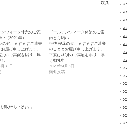
敬具
20
20
20
20
デンウィーク休業のご案
ゴールデンウィーク休業のご案
20
い（2021年）
内とお願い
桜花の候、ますますご清栄
拝啓 桜花の候、ますますご清栄
20
とお慶び申し上げます。
のこととお慶び申し上げます。
20
格別のご高配を賜り、厚
平素は格別のご高配を賜り、厚
申し上…
く御礼申し上…
20
3月31日
2023年4月3日
20
稿
類似投稿
20
20
20
い
20
とお慶び申し上げます。
20
20
20