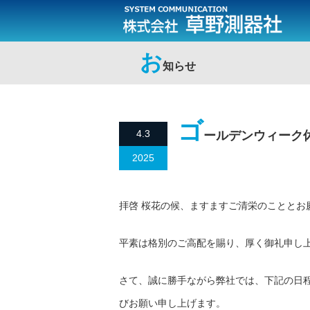
お
知らせ
ゴ
4.3
ールデンウィーク
2025
拝啓 桜花の候、ますますご清栄のこととお
平素は格別のご高配を賜り、厚く御礼申し
さて、誠に勝手ながら弊社では、下記の日
びお願い申し上げます。