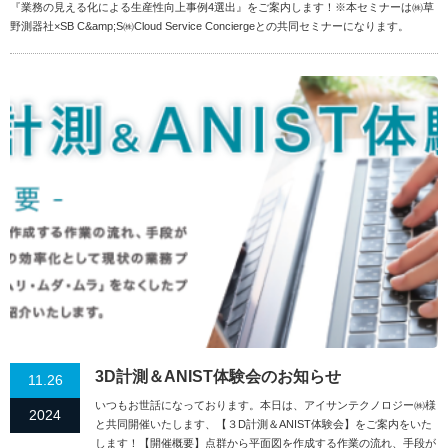
『業務の見える化による生産性向上事例4選出』をご案内します！※本セミナーは㈱草
野測器社×SB C&amp;S㈱Cloud Service Conciergeとの共同セミナーになります。
3D計測＆ANIST体験会のお知らせ
11.26
いつもお世話になっております。本日は、アイサンテクノロジー㈱様
2024
と共同開催いたします、【３D計測＆ANIST体験会】をご案内をいた
します！【開催概要】点群から平面図を作成する作業の流れ、手段が