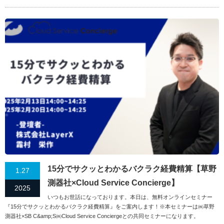
15分でサクッとわかるバクラク経費精算【草野
1.27
測器社×Cloud Service Concierge】
2025
いつもお世話になっております。本日は、無料オンラインセミナー
『15分でサクッとわかるバクラク経費精算』をご案内します！※本セミナーは㈱草野
測器社×SB C&amp;S㈱Cloud Service Conciergeとの共同セミナーになります。