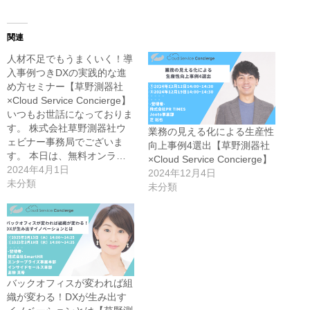
有
す
る
に
関連
は
ク
人材不足でもうまくいく！導
リ
ッ
入事例つきDXの実践的な進
ク
め方セミナー【草野測器社
し
て
×Cloud Service Concierge】
く
いつもお世話になっておりま
だ
さ
す。 株式会社草野測器社ウ
業務の見える化による生産性
い
ェビナー事務局でございま
(新
向上事例4選出【草野測器社
し
す。 本日は、無料オンラ…
×Cloud Service Concierge】
い
ウ
2024年4月1日
2024年12月4日
ィ
未分類
ン
未分類
ド
ウ
で
開
き
ま
す)
バックオフィスが変われば組
織が変わる！DXが生み出す