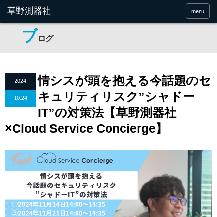
menu
ブ
ログ
情シスが頭を抱える今話題のセ
2024
キュリティリスク”シャドー
10.24
IT”の対策法【草野測器社
×Cloud Service Concierge】