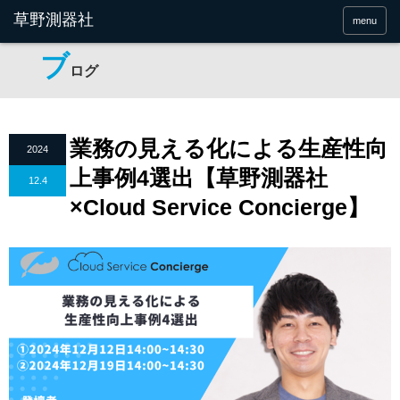
menu
ブ
ログ
業務の見える化による生産性向
2024
上事例4選出【草野測器社
12.4
×Cloud Service Concierge】