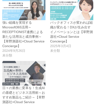
ッ
ク
し
て
く
だ
さ
強い組織を実現する
バックオフィスが変われば組
い
(新
Microsoft365活用～
織が変わる！DXが生み出す
し
RECEPTIONIST連携による
イノベーションとは【草野測
い
ウ
新たな活用法と成功事例～
器社×Cloud Service
ィ
ン
【草野測器社×Cloud Service
Concierge】
ド
Concierge】
2025年3月4日
ウ
で
2024年9月26日
未分類
開
未分類
き
ま
す)
日々の業務に変革を！生成AI
の基礎とビジネス活用術～お
すすめ製品もご紹介～【草野
測器社×Cloud Service