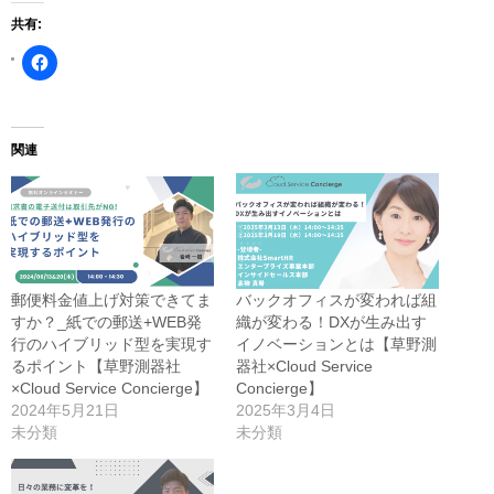
共有:
Facebook
で
共
有
す
る
に
関連
は
ク
リ
ッ
ク
し
て
く
だ
さ
郵便料金値上げ対策できてま
バックオフィスが変われば組
い
(新
すか？_紙での郵送+WEB発
織が変わる！DXが生み出す
し
行のハイブリッド型を実現す
イノベーションとは【草野測
い
ウ
るポイント【草野測器社
器社×Cloud Service
ィ
ン
×Cloud Service Concierge】
Concierge】
ド
2024年5月21日
2025年3月4日
ウ
で
未分類
未分類
開
き
ま
す)