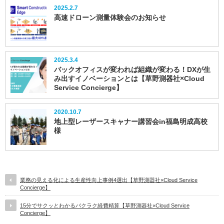
2025.2.7
高速ドローン測量体験会のお知らせ
2025.3.4
バックオフィスが変われば組織が変わる！DXが生
み出すイノベーションとは【草野測器社×Cloud
Service Concierge】
2020.10.7
地上型レーザースキャナー講習会in福島明成高校
様
業務の見える化による生産性向上事例4選出【草野測器社×Cloud Service
Concierge】
15分でサクッとわかるバクラク経費精算【草野測器社×Cloud Service
Concierge】