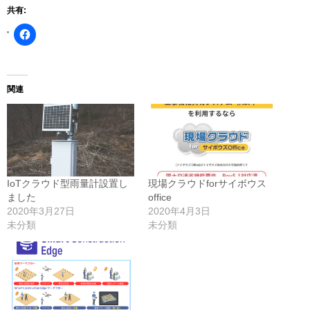
共有:
Facebook
で
共
有
す
る
に
関連
は
ク
リ
ッ
ク
し
て
く
だ
さ
IoTクラウド型雨量計設置し
現場クラウドforサイボウス
い
(新
ました
office
し
2020年3月27日
2020年4月3日
い
ウ
未分類
未分類
ィ
ン
ド
ウ
で
開
き
ま
す)