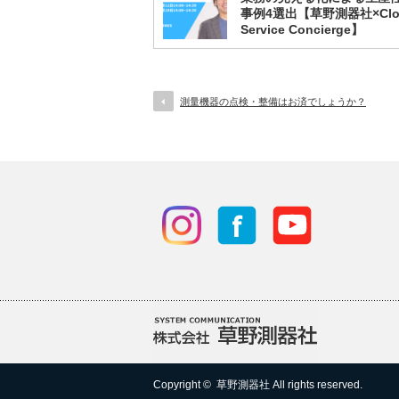
事例4選出【草野測器社×Clo
Service Concierge】
測量機器の点検・整備はお済でしょうか？
Copyright ©
草野測器社
All rights reserved.