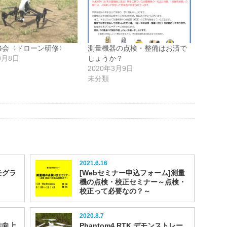
修会〈ドローン研修〉
測量機器の点検・整備はお済で
9月8日
しょうか？
2020年3月9日
未分類
2021.6.16
モグラ
[Webセミナー申込フォーム]測量
機の点検・校正セミナー～点検・
校正って必要なの？～
2020.8.7
性向上
Phantom4 RTK デモンストレー