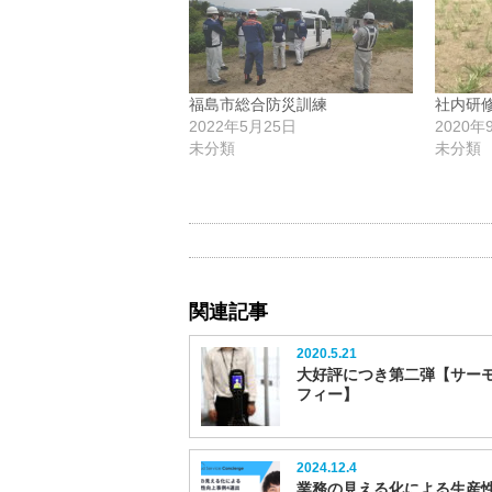
ク
し
て
く
だ
さ
い
福島市総合防災訓練
社内研
(新
し
2022年5月25日
2020年
い
未分類
未分類
ウ
ィ
ン
ド
ウ
で
開
き
ま
す)
関連記事
2020.5.21
大好評につき第二弾【サー
フィー】
2024.12.4
業務の見える化による生産