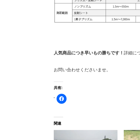
人気商品につき早いもの勝ちです！
詳細に
お問い合わせくださいませ。
共有:
Facebook
で
共
有
す
る
に
関連
は
ク
リ
ッ