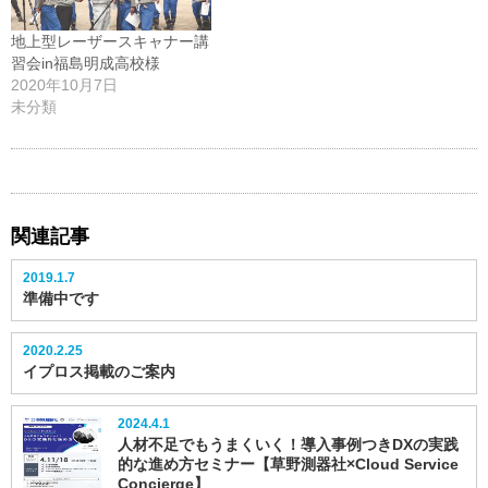
き
ま
す)
地上型レーザースキャナー講
習会in福島明成高校様
2020年10月7日
未分類
関連記事
2019.1.7
準備中です
2020.2.25
イプロス掲載のご案内
2024.4.1
人材不足でもうまくいく！導入事例つきDXの実践
的な進め方セミナー【草野測器社×Cloud Service
Concierge】