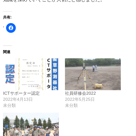
共有:
Facebook
で
共
有
す
る
に
関連
は
ク
リ
ッ
ク
し
て
く
だ
さ
ICTサポーター認定
社員研修会2022
い
(新
2022年4月13日
2022年5月25日
し
未分類
未分類
い
ウ
ィ
ン
ド
ウ
で
開