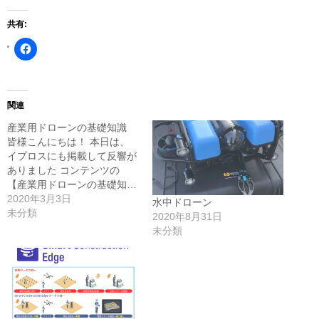
共有:
Facebook
で
共
有
す
る
に
関連
は
ク
産業用ドローンの基礎知識
リ
ッ
皆様こんにちは！ 本日は、
ク
イプロスにも掲載して反響が
し
て
ありました コンテンツの
く
【産業用ドローンの基礎知…
だ
さ
2020年3月3日
水中ドローン
い
未分類
(新
2020年8月31日
し
未分類
い
ウ
ィ
ン
ド
ウ
で
開
き
ま