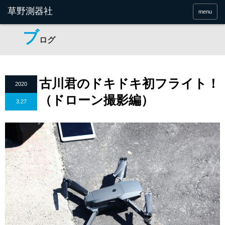
menu
ブ
ログ
古川君のドキドキ初フライト！
2020
（ドローン撮影編）
3.27