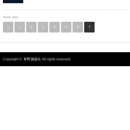
PAGE NAVI
«
1
2
3
4
5
6
7
Copyright ©
草野測器社
All rights reserved.