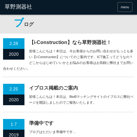
menu
ブ
ログ
【i-Construction】なら草野測器社！
2.28
皆様こんにちは！本日は、今お客様からのお問い合わせがもっとも多
2020
い【i-Construction】についてのご案内です。ICT施工ってどうなの？
どこからはじめていいかとお悩みのお客様はお気軽に弊社までお問い
合わせください。
イプロス掲載のご案内
2.25
皆様こんにちは！本日は、BtoBマッチングサイトのイプロスに弊社ペ
2020
ージを開設しましたのでご報告いたします。
準備中です
1.7
ブログはただいま準備中です...
2019