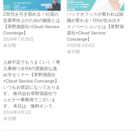
く
だ
さ
Z世代を引き留める！社員の
バックオフィスが変われば組
い
(新
定着率向上のための施策とは
織が変わる！DXが生み出す
し
【草野測器社×Cloud Service
イノベーションとは【草野測
い
ウ
Concierge】
器社×Cloud Service
ィ
ン
2024年7月25日
Concierge】
ド
未分類
2025年3月4日
ウ
で
未分類
開
き
人材不足でもうまくいく！導
ま
す)
入事例つきDXの実践的な進
め方セミナー【草野測器社
×Cloud Service Concierge】
いつもお世話になっておりま
す。 株式会社草野測器社ウ
ェビナー事務局でございま
す。 本日は、無料オンラ…
2024年4月1日
未分類