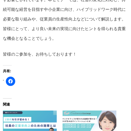
続可能な経営を目指す中小企業に向け、ハイブリッドワーク時代に
必要な取り組みや、従業員の生産性向上などについて解説します。
皆様にとって、より良い未来の実現に向けたヒントを得られる貴重
な機会となることでしょう。
皆様のご参加を、お待ちしております！
共有:
Facebook
で
共
有
す
る
に
関連
は
ク
リ
ッ
ク
し
て